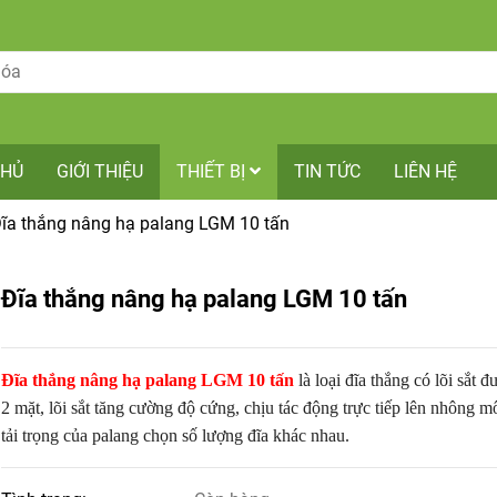
CHỦ
GIỚI THIỆU
THIẾT BỊ
TIN TỨC
LIÊN HỆ
ĩa thắng nâng hạ palang LGM 10 tấn
Đĩa thắng nâng hạ palang LGM 10 tấn
Đĩa thắng nâng hạ palang LGM 10 tấn
là loại đĩa thắng có lõi sắt 
2 mặt, lõi sắt tăng cường độ cứng, chịu tác động trực tiếp lên nhông mô
tải trọng của palang chọn số lượng đĩa khác nhau.