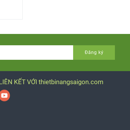
Đăng ký
LIÊN KẾT VỚI thietbinangsaigon.com