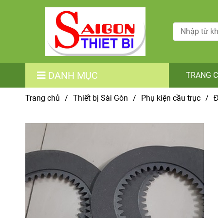
DANH MỤC
TRANG 
Trang chủ
/
Thiết bị Sài Gòn
/
Phụ kiện cầu trục
/
Đ