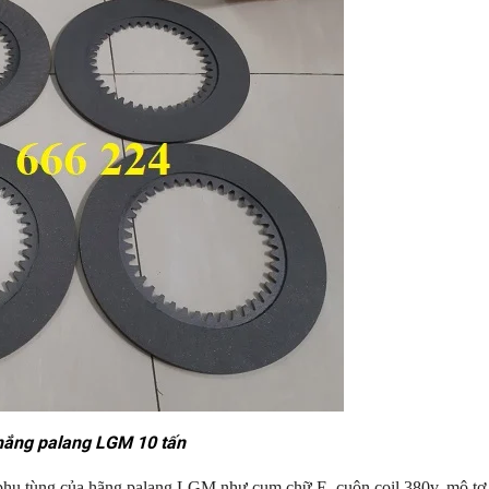
hắng palang LGM 10 tấn
ị phụ tùng của hãng palang LGM như cụm chữ E, cuộn coil 380v, mô t