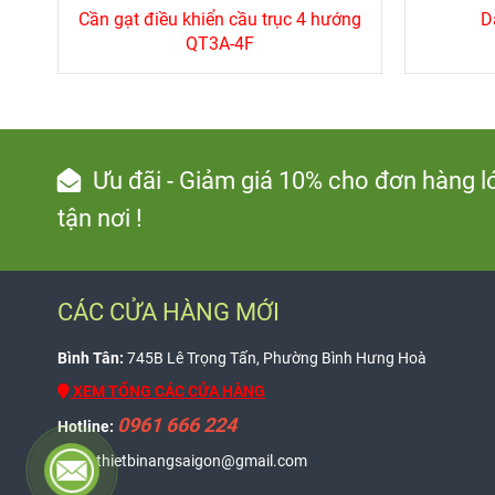
Cần gạt điều khiển cầu trục 4 hướng
D
QT3A-4F
Ưu đãi - Giảm giá 10% cho đơn hàng l
tận nơi !
CÁC CỬA HÀNG MỚI
Bình Tân:
745B Lê Trọng Tấn, Phường Bình Hưng Hoà
XEM TỔNG CÁC CỬA HÀNG
0961 666 224
Hotline:
Mail:
thietbinangsaigon@gmail.com