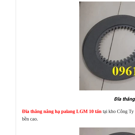
Ray C cầu trục 30x32 mm
Đĩa thắng
Đĩa thắng nâng hạ palang LGM 10 tấn
tại kho Công Ty 
bền cao.