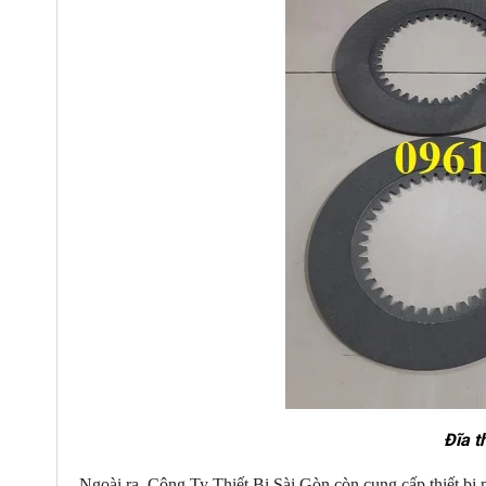
Đĩa t
Ngoài ra, Công Ty Thiết Bị Sài Gòn còn cung cấp thiết b