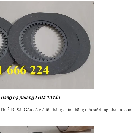
Con lăn treo cáp ray C
Khớp nối ray C Inox 
 nâng hạ palang LGM 10 tấn
Thiết Bị Sài Gòn có giá tốt, hàng chính hãng nên sử dụng khá an toàn,