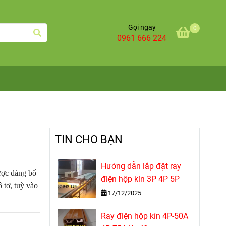
Gọi ngay
0
0961 666 224
TIN CHO BẠN
Hướng dẫn lắp đặt ray
được dáng bố
điện hộp kín 3P 4P 5P
 tơ, tuỳ vào
17/12/2025
Ray điện hộp kín 4P-50A