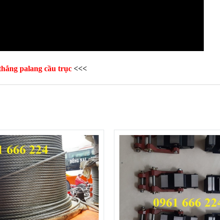
thắng palang cầu trục
<<<