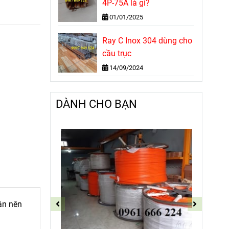
4P-75A là gì?
01/01/2025
Ray C Inox 304 dùng cho
cầu trục
14/09/2024
DÀNH CHO BẠN
án nên