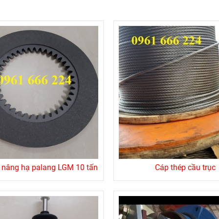
 nâng hạ palang LGM 10 tấn
Cáp thép cầu trục