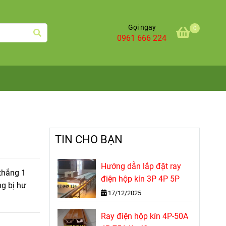
Gọi ngay
0
0961 666 224
TIN CHO BẠN
Hướng dẫn lắp đặt ray
 thắng 1
điện hộp kín 3P 4P 5P
ng bị hư
17/12/2025
Ray điện hộp kín 4P-50A