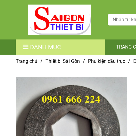
DANH MỤC
TRANG 
Trang chủ
/
Thiết bị Sài Gòn
/
Phụ kiện cầu trục
/
D