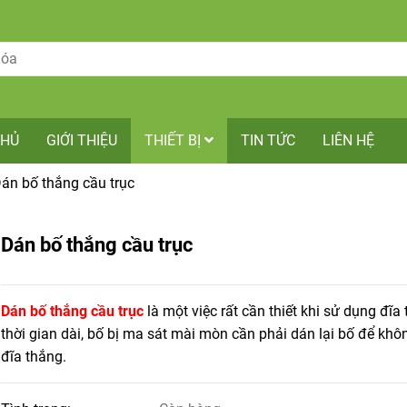
CHỦ
GIỚI THIỆU
THIẾT BỊ
TIN TỨC
LIÊN HỆ
án bố thắng cầu trục
Dán bố thắng cầu trục
Dán bố thắng cầu trục
là một việc rất cần thiết khi sử dụng đĩa
thời gian dài, bố bị ma sát mài mòn cần phải dán lại bố để khô
đĩa thắng.