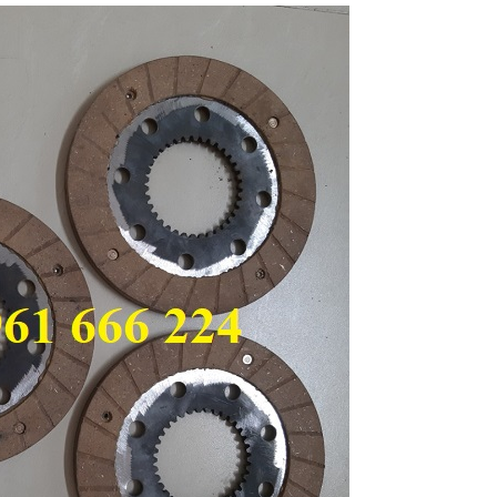
Con lăn treo cáp ray C
Khớp nối ray C Inox 