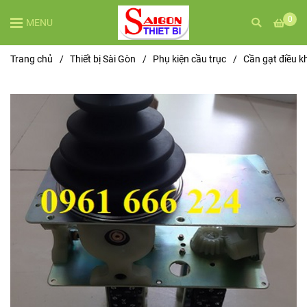
0
MENU
Trang chủ
/
Thiết bị Sài Gòn
/
Phụ kiện cầu trục
/
Cần gạt điều k