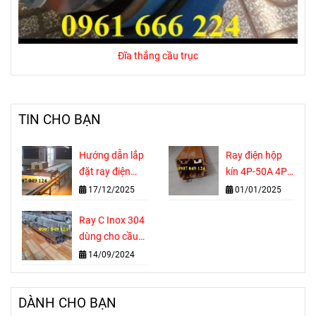
Đĩa thắng cầu trục
TIN CHO BẠN
Hướng dẫn lắp
Ray điện hộp
đặt ray điện
kín 4P-50A 4P-
hộp kín 3P 4P
75A là gì?
17/12/2025
01/01/2025
5P
Ray C Inox 304
dùng cho cầu
trục
14/09/2024
DÀNH CHO BẠN